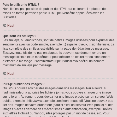
Puis-je utiliser le HTML ?
Non, il n’est pas possible de publier du HTML sur ce forum. La plupart des
mises en forme permises par le HTML peuvent être appliquées avec les
BBCodes.
Haut
Que sont les smileys ?
Les smileys, ou émoticônes, sont de petites images utilisées pour exprimer des
sentiments avec un code simple, exemple : :) signifie joyeux, :( signifie triste. La
liste complète des smileys est visible sur la page de rédaction de message.
Essayez toutefois de ne pas en abuser. Ils peuvent rapidement rendre un
message illisible et un modérateur peut décider de les retirer ou simplement
d’effacer le message. L’administrateur peut aussi avoir défini un nombre
maximum de smileys par message.
Haut
Puis-je publier des images ?
Oui, vous pouvez afficher des images dans vos messages. Par ailleurs, si
l’administrateur a autorisé les fichiers joints, vous pouvez charger une image
sur le forum. Autrement, vous devez lier une image placée sur un serveur Web
public, exemple : http://www.exemple.com/mon-image.gif. Vous ne pouvez pas
lier des images de votre ordinateur (sauf si c’est un serveur Web public) ni des
images placées derrière des mécanismes d’authentification, exemple : boîtes
aux lettres Hotmail ou Yahoo!, sites protégés par un mot de passe, etc. Pour