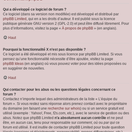
Qui a développé ce logiciel de forum ?
Ce logiciel (dans sa version non modifiée) est développé et distribué par
phpBB Limited
, qui en a les droits d’auteur. Il est publié sous la licence
publique générale GNU version 2 (GPL-2.0) et peut être diffusé librement. Pour
plus d’informations, visitez la page «
À propos de phpBB
» (en anglais).
Haut
Pourquoi la fonctionnalité X n’est pas disponible ?
Ce logiciel a été développé et mis sous licence par phpBB Limited. Si vous
pensez qu’une fonctionnalité nécessite d’être ajoutée, visitez la page
phpBB Ideas
(en anglais) où vous pouvez voter pour des idées proposées ou
en suggérer de nouvelles.
Haut
Qui contacter pour les abus ou les questions légales concernant ce
forum ?
Contactez n’importe lequel des administrateurs de la liste « L’équipe du
forum ». Si vous restez sans réponse alors prenez contact avec le propriétaire
du domaine (en faisant une
recherche sur whois
) ou si un service gratuit est
utilisé (exemple : Yahoo!, Free, f2s.com, etc.), avec le service de gestion ou des
abus. Notez que phpBB Limited
n’a absolument aucun contrôle
et ne peut
être, en aucun cas, tenu pour responsable sur
comment
,
où
ou
par qui
ce
forum est utilisé. Il est inutile de contacter phpBB Limited pour toute question