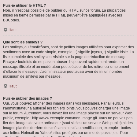
Puis-je utiliser le HTML ?
Non, il n’est pas possible de publier du HTML sur ce forum. La plupart des
mises en forme permises par le HTML peuvent être appliquées avec les
BBCodes.
Haut
Que sont les smileys ?
Les smileys, ou émoticônes, sont de petites images utilisées pour exprimer des
sentiments avec un code simple, exemple : :) signifie joyeux, :( signifie triste. La
liste complète des smileys est visible sur la page de rédaction de message.
Essayez toutefois de ne pas en abuser. Ils peuvent rapidement rendre un
message illisible et un modérateur peut décider de les retirer ou simplement
d’effacer le message. L’administrateur peut aussi avoir défini un nombre
maximum de smileys par message.
Haut
Puis-je publier des images ?
Oui, vous pouvez afficher des images dans vos messages. Par ailleurs, si
l’administrateur a autorisé les fichiers joints, vous pouvez charger une image
sur le forum. Autrement, vous devez lier une image placée sur un serveur Web
public, exemple : http://www.exemple.com/mon-image.gif. Vous ne pouvez pas
lier des images de votre ordinateur (sauf si c’est un serveur Web public) ni des
images placées derrière des mécanismes d’authentification, exemple : boîtes
aux lettres Hotmail ou Yahoo!, sites protégés par un mot de passe, etc. Pour