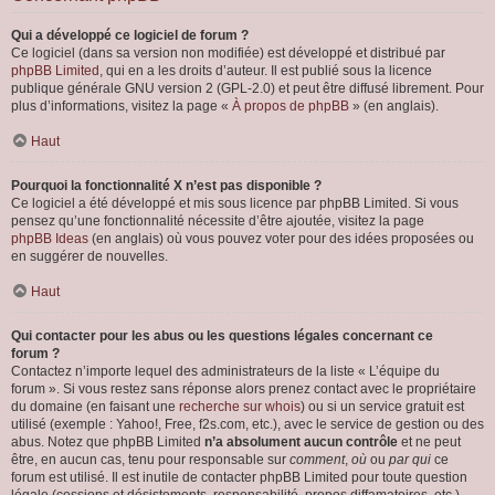
Qui a développé ce logiciel de forum ?
Ce logiciel (dans sa version non modifiée) est développé et distribué par
phpBB Limited
, qui en a les droits d’auteur. Il est publié sous la licence
publique générale GNU version 2 (GPL-2.0) et peut être diffusé librement. Pour
plus d’informations, visitez la page «
À propos de phpBB
» (en anglais).
Haut
Pourquoi la fonctionnalité X n’est pas disponible ?
Ce logiciel a été développé et mis sous licence par phpBB Limited. Si vous
pensez qu’une fonctionnalité nécessite d’être ajoutée, visitez la page
phpBB Ideas
(en anglais) où vous pouvez voter pour des idées proposées ou
en suggérer de nouvelles.
Haut
Qui contacter pour les abus ou les questions légales concernant ce
forum ?
Contactez n’importe lequel des administrateurs de la liste « L’équipe du
forum ». Si vous restez sans réponse alors prenez contact avec le propriétaire
du domaine (en faisant une
recherche sur whois
) ou si un service gratuit est
utilisé (exemple : Yahoo!, Free, f2s.com, etc.), avec le service de gestion ou des
abus. Notez que phpBB Limited
n’a absolument aucun contrôle
et ne peut
être, en aucun cas, tenu pour responsable sur
comment
,
où
ou
par qui
ce
forum est utilisé. Il est inutile de contacter phpBB Limited pour toute question