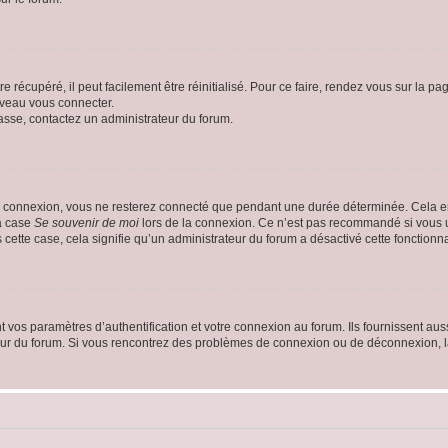
 récupéré, il peut facilement être réinitialisé. Pour ce faire, rendez vous sur la p
uveau vous connecter.
passe, contactez un administrateur du forum.
e connexion, vous ne resterez connecté que pendant une durée déterminée. Cela em
la case
Se souvenir de moi
lors de la connexion. Ce n’est pas recommandé si vous u
s cette case, cela signifie qu’un administrateur du forum a désactivé cette fonctionna
os paramètres d’authentification et votre connexion au forum. Ils fournissent aussi
teur du forum. Si vous rencontrez des problèmes de connexion ou de déconnexion, l