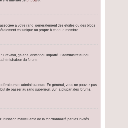
e site Internet de
phpBB
®.
e associée à votre rang, généralement des étoiles ou des blocs
généralement est unique ou propre à chaque membre.
: Gravatar, galerie, distant ou importé. L’administrateur du
 administrateur du forum.
modérateurs et administrateurs. En général, vous ne pouvez pas
l but de passer au rang supérieur. Sur la plupart des forums,
tilisation malveillante de la fonctionnalité par les invités.