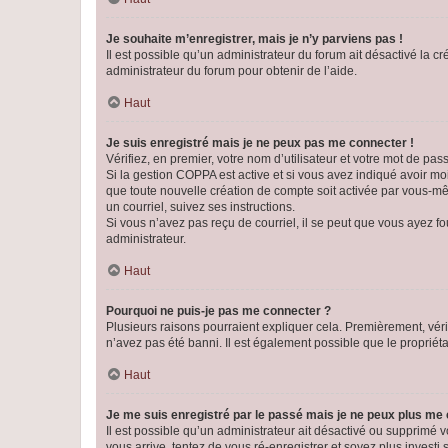
Je souhaite m’enregistrer, mais je n’y parviens pas !
Il est possible qu’un administrateur du forum ait désactivé la c
administrateur du forum pour obtenir de l’aide.
Haut
Je suis enregistré mais je ne peux pas me connecter !
Vérifiez, en premier, votre nom d’utilisateur et votre mot de passe.
Si la gestion COPPA est active et si vous avez indiqué avoir mo
que toute nouvelle création de compte soit activée par vous-mê
un courriel, suivez ses instructions.
Si vous n’avez pas reçu de courriel, il se peut que vous ayez fou
administrateur.
Haut
Pourquoi ne puis-je pas me connecter ?
Plusieurs raisons pourraient expliquer cela. Premièrement, vérif
n’avez pas été banni. Il est également possible que le propriétair
Haut
Je me suis enregistré par le passé mais je ne peux plus me
Il est possible qu’un administrateur ait désactivé ou supprimé 
vous arrive, tentez de vous ré-enregistrer et soyez plus investi s