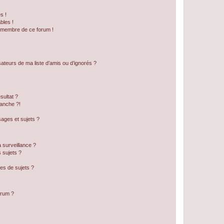
s !
bles !
n membre de ce forum !
ateurs de ma liste d’amis ou d’ignorés ?
sultat ?
anche ?!
ages et sujets ?
a surveillance ?
 sujets ?
es de sujets ?
orum ?