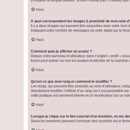
d’installer la langue désirée. Si elle n’existe pas, n’hésitez pa
Haut
A quoi correspondent les images à proximité de mon nom d’u
Il y a deux images qui peuvent être associées avec votre nom d’
indiquant votre nombre de messages ou votre statut sur le fo
Haut
Comment puis-je afficher un avatar ?
Depuis votre panneau d’utilisateur, dans l’onglet « profil » vou
forum peut activer ou non les avatars et décider de la manière d
Haut
Qu’est-ce que mon rang et comment le modifier ?
Les rangs, qui peuvent être associés au nom d’utilisateur, ind
directement modifier l’intitulé d’un rang car il est paramétré p
cette pratique est rarement tolérée et un modérateur (ou un ad
Haut
Lorsque je clique sur le lien
courriel
d’un membre, on me de
Seuls les membres peuvent s’envoyer des courriels via le formulai