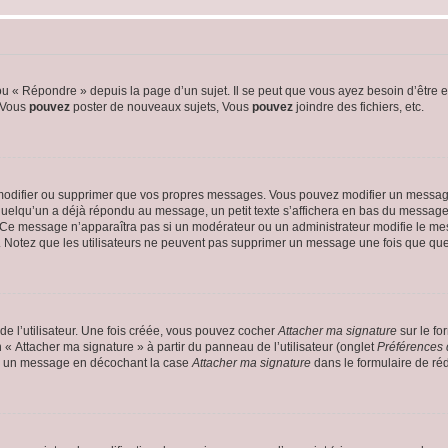
 « Répondre » depuis la page d’un sujet. Il se peut que vous ayez besoin d’être e
: Vous
pouvez
poster de nouveaux sujets, Vous
pouvez
joindre des fichiers, etc.
modifier ou supprimer que vos propres messages. Vous pouvez modifier un message
lqu’un a déjà répondu au message, un petit texte s’affichera en bas du message ind
n. Ce message n’apparaîtra pas si un modérateur ou un administrateur modifie le mes
ive. Notez que les utilisateurs ne peuvent pas supprimer un message une fois que qu
e l’utilisateur. Une fois créée, vous pouvez cocher
Attacher ma signature
sur le fo
 « Attacher ma signature » à partir du panneau de l’utilisateur (onglet
Préférences 
 à un message en décochant la case
Attacher ma signature
dans le formulaire de ré