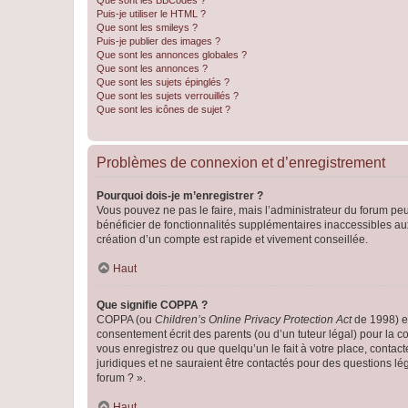
Que sont les BBCodes ?
Puis-je utiliser le HTML ?
Que sont les smileys ?
Puis-je publier des images ?
Que sont les annonces globales ?
Que sont les annonces ?
Que sont les sujets épinglés ?
Que sont les sujets verrouillés ?
Que sont les icônes de sujet ?
Problèmes de connexion et d’enregistrement
Pourquoi dois-je m’enregistrer ?
Vous pouvez ne pas le faire, mais l’administrateur du forum peu
bénéficier de fonctionnalités supplémentaires inaccessibles au
création d’un compte est rapide et vivement conseillée.
Haut
Que signifie COPPA ?
COPPA (ou
Children’s Online Privacy Protection Act
de 1998) es
consentement écrit des parents (ou d’un tuteur légal) pour la c
vous enregistrez ou que quelqu’un le fait à votre place, contac
juridiques et ne sauraient être contactés pour des questions lé
forum ? ».
Haut