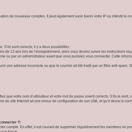
réation de nouveaux comptes. Il peut également avoir banni votre IP ou interdit le no
 S’ils sont corrects, il y a deux possibilités :
ins de 13 ans lors de l’enregistrement, alors vous devrez suivre les instructions r
me ou par un administrateur avant que vous puissiez vous connecter. Cette informat
rni une adresse incorrecte ou que le courriel ait été traité par un filtre anti-spam. S
iez que votre nom d’utilisateur et votre mot de passe soient corrects. S’ils le sont,
e du site Internet ait une erreur de configuration de son côté, et qu’il devra la corri
 connecter ?!
votre compte. En effet, il est courant de supprimer régulièrement les membres ne pos
ur le forum.