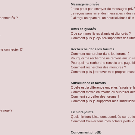
Messagerie privée
Je ne peux pas envoyer de messages privé
Je reçois sans arrêt des messages indésira
 connectés ?
J’ai reçu un spam ou un courriel abusif d’u
Amis et ignorés
Que sont mes listes d’amis et d’ignorés ?
?
Comment puis-je ajouter/supprimer des utilis
Recherche dans les forums
e connecter !?
Comment rechercher dans les forums ?
Pourquoi ma recherche ne renvoie aucun ré
Pourquoi ma recherche renvoie une page bl
Comment rechercher des membres ?
Comment puis-je trouver mes propres mess
Surveillance et favoris
Quelle est la différence entre les favoris et l
Comment mettre en favoris ou surveiller des
Comment surveiller des forums ?
Comment puis-je supprimer mes surveillanc
message ?
Fichiers joints
Quels fichiers joints sont autorisés sur ce f
Comment trouver tous mes fichiers joints ?
Concernant phpBB