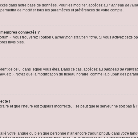
ockés dans notre base de données. Pour les modifier, accédez au
Panneau de l’util
 permettra de modifier tous les paramètres et préférences de votre compte.
s membres connectés ?
forum », vous trouverez l’option
Cacher mon statut en ligne
. Si vous activez cette o
es invisibles.
ifférent de celui dans lequel vous êtes. Dans ce cas, accédez au
panneau de l’utilisa
ney, etc.). Notez que la modification du fuseau horaire, comme la plupart des para
ecte !
aire et que l’heure est toujours incorrecte, il se peut que le serveur ne soit pas à
installé votre langue ou bien que personne n’ait encore traduit phpBB dans votre l