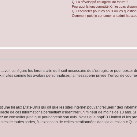
Qui a développé ce logiciel de forum ?
Pourquoi la fonctionnalité X n’est pas dispon
Qui contacter pour les abus ou les questio
Comment puis-je contacter un administrateu
t avoir configuré les forums afin qu’il soit nécessaire de s’enregistrer pour poster
x invités comme les avatars personnalisés, la messagerie privée, l’envoi de courri
t une loi aux États-Unis qui dit que les sites Internet pouvant recueillir des infor
ollecte de ces informations permettant d’identifier un mineur de moins de 13 ans. S
tez un conseiller juridique pour obtenir son avis. Notez que phpBB Limited et les pr
gales de toutes sortes, à l’exception de celles mentionnées dans la question « Qui