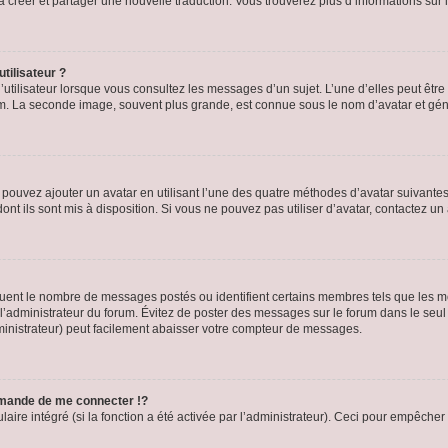
s à créer et partager une nouvelle traduction. Vous trouverez plus d’informations sur l
tilisateur ?
utilisateur lorsque vous consultez les messages d’un sujet. L’une d’elles peut êtr
rum. La seconde image, souvent plus grande, est connue sous le nom d’avatar et 
s pouvez ajouter un avatar en utilisant l’une des quatre méthodes d’avatar suivantes 
ont ils sont mis à disposition. Si vous ne pouvez pas utiliser d’avatar, contactez un
iquent le nombre de messages postés ou identifient certains membres tels que les 
ar l’administrateur du forum. Évitez de poster des messages sur le forum dans le seu
ministrateur) peut facilement abaisser votre compteur de messages.
mande de me connecter !?
re intégré (si la fonction a été activée par l’administrateur). Ceci pour empêcher l’u