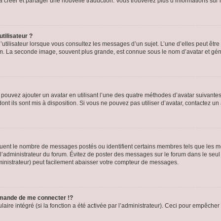
s à créer et partager une nouvelle traduction. Vous trouverez plus d’informations sur l
tilisateur ?
utilisateur lorsque vous consultez les messages d’un sujet. L’une d’elles peut êtr
rum. La seconde image, souvent plus grande, est connue sous le nom d’avatar et 
s pouvez ajouter un avatar en utilisant l’une des quatre méthodes d’avatar suivantes 
ont ils sont mis à disposition. Si vous ne pouvez pas utiliser d’avatar, contactez un
iquent le nombre de messages postés ou identifient certains membres tels que les 
ar l’administrateur du forum. Évitez de poster des messages sur le forum dans le seu
ministrateur) peut facilement abaisser votre compteur de messages.
mande de me connecter !?
re intégré (si la fonction a été activée par l’administrateur). Ceci pour empêcher l’u