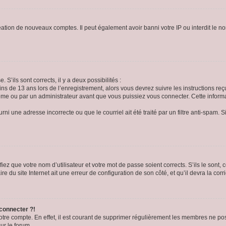
réation de nouveaux comptes. Il peut également avoir banni votre IP ou interdit le no
 S’ils sont corrects, il y a deux possibilités :
ins de 13 ans lors de l’enregistrement, alors vous devrez suivre les instructions r
me ou par un administrateur avant que vous puissiez vous connecter. Cette informat
rni une adresse incorrecte ou que le courriel ait été traité par un filtre anti-spam. S
iez que votre nom d’utilisateur et votre mot de passe soient corrects. S’ils le sont,
e du site Internet ait une erreur de configuration de son côté, et qu’il devra la corri
 connecter ?!
votre compte. En effet, il est courant de supprimer régulièrement les membres ne pos
ur le forum.