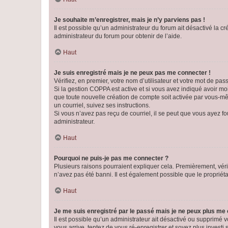
Je souhaite m’enregistrer, mais je n’y parviens pas !
Il est possible qu’un administrateur du forum ait désactivé la c
administrateur du forum pour obtenir de l’aide.
Haut
Je suis enregistré mais je ne peux pas me connecter !
Vérifiez, en premier, votre nom d’utilisateur et votre mot de passe.
Si la gestion COPPA est active et si vous avez indiqué avoir mo
que toute nouvelle création de compte soit activée par vous-mê
un courriel, suivez ses instructions.
Si vous n’avez pas reçu de courriel, il se peut que vous ayez fou
administrateur.
Haut
Pourquoi ne puis-je pas me connecter ?
Plusieurs raisons pourraient expliquer cela. Premièrement, vérif
n’avez pas été banni. Il est également possible que le propriétair
Haut
Je me suis enregistré par le passé mais je ne peux plus me
Il est possible qu’un administrateur ait désactivé ou supprimé 
vous arrive, tentez de vous ré-enregistrer et soyez plus investi s