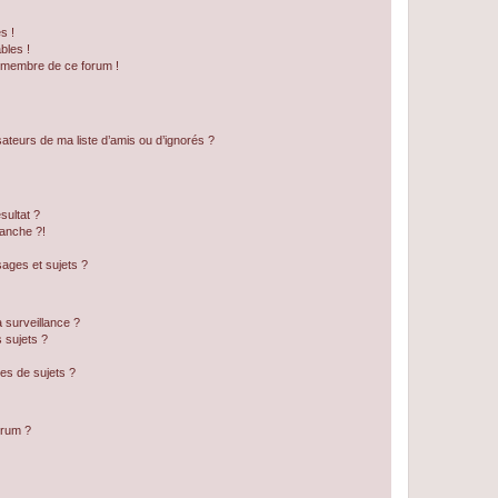
s !
bles !
n membre de ce forum !
ateurs de ma liste d’amis ou d’ignorés ?
sultat ?
anche ?!
ages et sujets ?
a surveillance ?
 sujets ?
es de sujets ?
orum ?