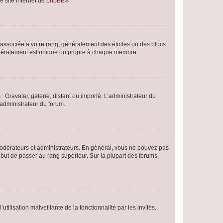
e site Internet de
phpBB
®.
e associée à votre rang, généralement des étoiles ou des blocs
généralement est unique ou propre à chaque membre.
: Gravatar, galerie, distant ou importé. L’administrateur du
 administrateur du forum.
modérateurs et administrateurs. En général, vous ne pouvez pas
l but de passer au rang supérieur. Sur la plupart des forums,
tilisation malveillante de la fonctionnalité par les invités.