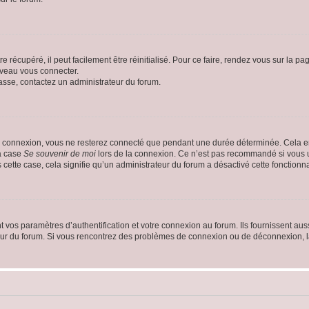
 récupéré, il peut facilement être réinitialisé. Pour ce faire, rendez vous sur la p
uveau vous connecter.
passe, contactez un administrateur du forum.
e connexion, vous ne resterez connecté que pendant une durée déterminée. Cela em
la case
Se souvenir de moi
lors de la connexion. Ce n’est pas recommandé si vous u
s cette case, cela signifie qu’un administrateur du forum a désactivé cette fonctionna
os paramètres d’authentification et votre connexion au forum. Ils fournissent aussi
teur du forum. Si vous rencontrez des problèmes de connexion ou de déconnexion, l