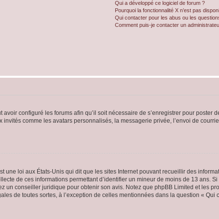
Qui a développé ce logiciel de forum ?
Pourquoi la fonctionnalité X n’est pas dispon
Qui contacter pour les abus ou les questio
Comment puis-je contacter un administrateu
t avoir configuré les forums afin qu’il soit nécessaire de s’enregistrer pour poster
x invités comme les avatars personnalisés, la messagerie privée, l’envoi de courri
t une loi aux États-Unis qui dit que les sites Internet pouvant recueillir des infor
ollecte de ces informations permettant d’identifier un mineur de moins de 13 ans. S
tez un conseiller juridique pour obtenir son avis. Notez que phpBB Limited et les pr
gales de toutes sortes, à l’exception de celles mentionnées dans la question « Qui