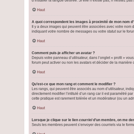
d’installer la langue désirée. Si elle n’existe pas, n’hésitez pa
Haut
A quoi correspondent les images à proximité de mon nom d’u
Il y a deux images qui peuvent être associées avec votre nom d’
indiquant votre nombre de messages ou votre statut sur le fo
Haut
Comment puis-je afficher un avatar ?
Depuis votre panneau d’utilisateur, dans l’onglet « profil » vou
forum peut activer ou non les avatars et décider de la manière d
Haut
Qu’est-ce que mon rang et comment le modifier ?
Les rangs, qui peuvent être associés au nom d’utilisateur, ind
directement modifier l’intitulé d’un rang car il est paramétré p
cette pratique est rarement tolérée et un modérateur (ou un ad
Haut
Lorsque je clique sur le lien
courriel
d’un membre, on me de
Seuls les membres peuvent s’envoyer des courriels via le formulai