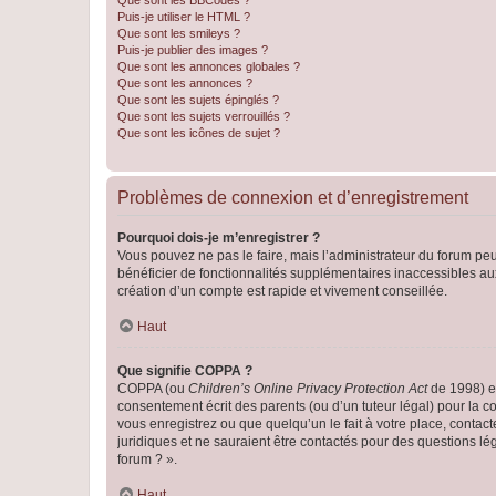
Que sont les BBCodes ?
Puis-je utiliser le HTML ?
Que sont les smileys ?
Puis-je publier des images ?
Que sont les annonces globales ?
Que sont les annonces ?
Que sont les sujets épinglés ?
Que sont les sujets verrouillés ?
Que sont les icônes de sujet ?
Problèmes de connexion et d’enregistrement
Pourquoi dois-je m’enregistrer ?
Vous pouvez ne pas le faire, mais l’administrateur du forum peu
bénéficier de fonctionnalités supplémentaires inaccessibles au
création d’un compte est rapide et vivement conseillée.
Haut
Que signifie COPPA ?
COPPA (ou
Children’s Online Privacy Protection Act
de 1998) es
consentement écrit des parents (ou d’un tuteur légal) pour la c
vous enregistrez ou que quelqu’un le fait à votre place, contac
juridiques et ne sauraient être contactés pour des questions lé
forum ? ».
Haut