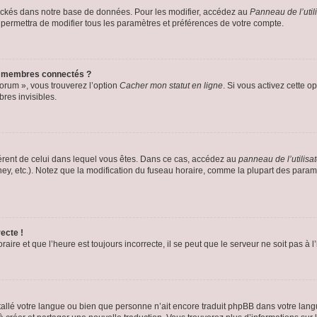
ockés dans notre base de données. Pour les modifier, accédez au
Panneau de l’util
 permettra de modifier tous les paramètres et préférences de votre compte.
s membres connectés ?
forum », vous trouverez l’option
Cacher mon statut en ligne
. Si vous activez cette o
es invisibles.
ifférent de celui dans lequel vous êtes. Dans ce cas, accédez au
panneau de l’utilisa
ney, etc.). Notez que la modification du fuseau horaire, comme la plupart des para
ecte !
aire et que l’heure est toujours incorrecte, il se peut que le serveur ne soit pas à
installé votre langue ou bien que personne n’ait encore traduit phpBB dans votre l