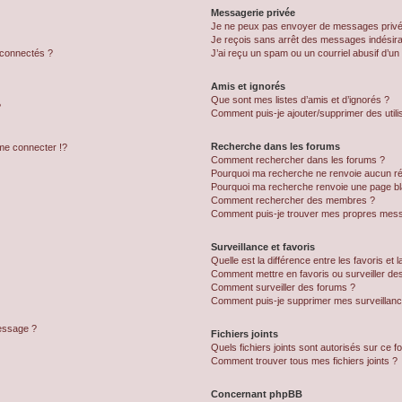
Messagerie privée
Je ne peux pas envoyer de messages privé
Je reçois sans arrêt des messages indésira
 connectés ?
J’ai reçu un spam ou un courriel abusif d’u
Amis et ignorés
Que sont mes listes d’amis et d’ignorés ?
?
Comment puis-je ajouter/supprimer des utilis
Recherche dans les forums
e connecter !?
Comment rechercher dans les forums ?
Pourquoi ma recherche ne renvoie aucun ré
Pourquoi ma recherche renvoie une page bl
Comment rechercher des membres ?
Comment puis-je trouver mes propres mess
Surveillance et favoris
Quelle est la différence entre les favoris et l
Comment mettre en favoris ou surveiller des
Comment surveiller des forums ?
Comment puis-je supprimer mes surveillanc
message ?
Fichiers joints
Quels fichiers joints sont autorisés sur ce f
Comment trouver tous mes fichiers joints ?
Concernant phpBB