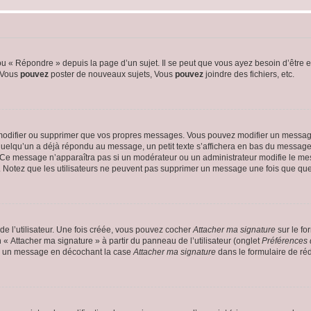
 « Répondre » depuis la page d’un sujet. Il se peut que vous ayez besoin d’être e
: Vous
pouvez
poster de nouveaux sujets, Vous
pouvez
joindre des fichiers, etc.
modifier ou supprimer que vos propres messages. Vous pouvez modifier un message
lqu’un a déjà répondu au message, un petit texte s’affichera en bas du message ind
n. Ce message n’apparaîtra pas si un modérateur ou un administrateur modifie le mes
ive. Notez que les utilisateurs ne peuvent pas supprimer un message une fois que qu
e l’utilisateur. Une fois créée, vous pouvez cocher
Attacher ma signature
sur le fo
 « Attacher ma signature » à partir du panneau de l’utilisateur (onglet
Préférences 
 à un message en décochant la case
Attacher ma signature
dans le formulaire de ré