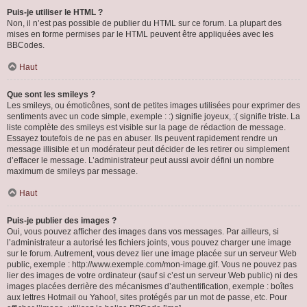
Puis-je utiliser le HTML ?
Non, il n’est pas possible de publier du HTML sur ce forum. La plupart des
mises en forme permises par le HTML peuvent être appliquées avec les
BBCodes.
Haut
Que sont les smileys ?
Les smileys, ou émoticônes, sont de petites images utilisées pour exprimer des
sentiments avec un code simple, exemple : :) signifie joyeux, :( signifie triste. La
liste complète des smileys est visible sur la page de rédaction de message.
Essayez toutefois de ne pas en abuser. Ils peuvent rapidement rendre un
message illisible et un modérateur peut décider de les retirer ou simplement
d’effacer le message. L’administrateur peut aussi avoir défini un nombre
maximum de smileys par message.
Haut
Puis-je publier des images ?
Oui, vous pouvez afficher des images dans vos messages. Par ailleurs, si
l’administrateur a autorisé les fichiers joints, vous pouvez charger une image
sur le forum. Autrement, vous devez lier une image placée sur un serveur Web
public, exemple : http://www.exemple.com/mon-image.gif. Vous ne pouvez pas
lier des images de votre ordinateur (sauf si c’est un serveur Web public) ni des
images placées derrière des mécanismes d’authentification, exemple : boîtes
aux lettres Hotmail ou Yahoo!, sites protégés par un mot de passe, etc. Pour