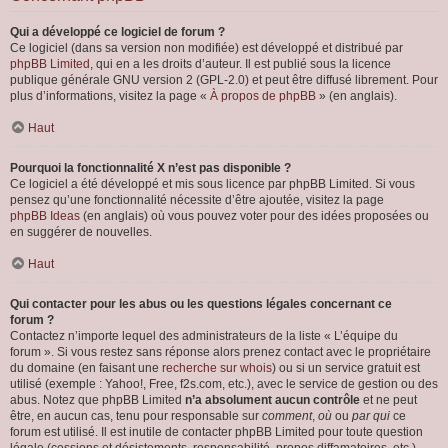
Qui a développé ce logiciel de forum ?
Ce logiciel (dans sa version non modifiée) est développé et distribué par
phpBB Limited
, qui en a les droits d’auteur. Il est publié sous la licence
publique générale GNU version 2 (GPL-2.0) et peut être diffusé librement. Pour
plus d’informations, visitez la page «
À propos de phpBB
» (en anglais).
Haut
Pourquoi la fonctionnalité X n’est pas disponible ?
Ce logiciel a été développé et mis sous licence par phpBB Limited. Si vous
pensez qu’une fonctionnalité nécessite d’être ajoutée, visitez la page
phpBB Ideas
(en anglais) où vous pouvez voter pour des idées proposées ou
en suggérer de nouvelles.
Haut
Qui contacter pour les abus ou les questions légales concernant ce
forum ?
Contactez n’importe lequel des administrateurs de la liste « L’équipe du
forum ». Si vous restez sans réponse alors prenez contact avec le propriétaire
du domaine (en faisant une
recherche sur whois
) ou si un service gratuit est
utilisé (exemple : Yahoo!, Free, f2s.com, etc.), avec le service de gestion ou des
abus. Notez que phpBB Limited
n’a absolument aucun contrôle
et ne peut
être, en aucun cas, tenu pour responsable sur
comment
,
où
ou
par qui
ce
forum est utilisé. Il est inutile de contacter phpBB Limited pour toute question