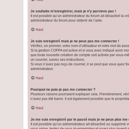
Je souhaite m’enregistrer, mais je n’y parviens pas !
Il est possible qu’un administrateur du forum ait désactivé la c
administrateur du forum pour obtenir de l’aide.
Haut
Je suis enregistré mais je ne peux pas me connecter !
Vérifiez, en premier, votre nom d’utilisateur et votre mot de passe.
Si la gestion COPPA est active et si vous avez indiqué avoir mo
que toute nouvelle création de compte soit activée par vous-mê
un courriel, suivez ses instructions.
Si vous n’avez pas reçu de courriel, il se peut que vous ayez fou
administrateur.
Haut
Pourquoi ne puis-je pas me connecter ?
Plusieurs raisons pourraient expliquer cela. Premièrement, vérif
n’avez pas été banni. Il est également possible que le propriétair
Haut
Je me suis enregistré par le passé mais je ne peux plus me
Il est possible qu’un administrateur ait désactivé ou supprimé 
vous arrive, tentez de vous ré-enregistrer et soyez plus investi s