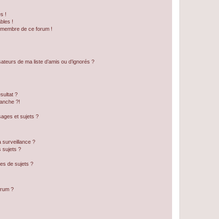
s !
bles !
n membre de ce forum !
ateurs de ma liste d’amis ou d’ignorés ?
sultat ?
anche ?!
ages et sujets ?
a surveillance ?
 sujets ?
es de sujets ?
orum ?