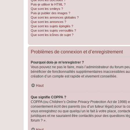
Que sont les BBCodes ?
Puis-je utiliser le HTML ?
Que sont les smileys ?
Puis-je publier des images ?
Que sont les annonces globales ?
Que sont les annonces ?
Que sont les sujets épinglés ?
Que sont les sujets verrouillés ?
Que sont les icônes de sujet ?
Problèmes de connexion et d’enregistrement
Pourquoi dois-je m’enregistrer ?
Vous pouvez ne pas le faire, mais l’administrateur du forum peu
bénéficier de fonctionnalités supplémentaires inaccessibles au
création d’un compte est rapide et vivement conseillée.
Haut
Que signifie COPPA ?
COPPA (ou
Children’s Online Privacy Protection Act
de 1998) es
consentement écrit des parents (ou d’un tuteur légal) pour la c
vous enregistrez ou que quelqu’un le fait à votre place, contac
juridiques et ne sauraient être contactés pour des questions lé
forum ? ».
Haut