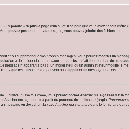
 « Répondre » depuis la page d’un sujet. Il se peut que vous ayez besoin d’être e
: Vous
pouvez
poster de nouveaux sujets, Vous
pouvez
joindre des fichiers, etc.
modifier ou supprimer que vos propres messages. Vous pouvez modifier un message
lqu’un a déjà répondu au message, un petit texte s’affichera en bas du message ind
n. Ce message n’apparaîtra pas si un modérateur ou un administrateur modifie le mes
ive. Notez que les utilisateurs ne peuvent pas supprimer un message une fois que qu
e l’utilisateur. Une fois créée, vous pouvez cocher
Attacher ma signature
sur le fo
 « Attacher ma signature » à partir du panneau de l’utilisateur (onglet
Préférences 
 à un message en décochant la case
Attacher ma signature
dans le formulaire de ré