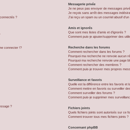
Messagerie privée
Je ne peux pas envoyer de messages privé
Je reçois sans arrêt des messages indésira
 connectés ?
J’ai reçu un spam ou un courriel abusif d’u
Amis et ignorés
Que sont mes listes d’amis et d’ignorés ?
?
Comment puis-je ajouter/supprimer des utilis
Recherche dans les forums
e connecter !?
Comment rechercher dans les forums ?
Pourquoi ma recherche ne renvoie aucun ré
Pourquoi ma recherche renvoie une page bl
Comment rechercher des membres ?
Comment puis-je trouver mes propres mess
Surveillance et favoris
Quelle est la différence entre les favoris et l
Comment mettre en favoris ou surveiller des
Comment surveiller des forums ?
Comment puis-je supprimer mes surveillanc
message ?
Fichiers joints
Quels fichiers joints sont autorisés sur ce f
Comment trouver tous mes fichiers joints ?
Concernant phpBB