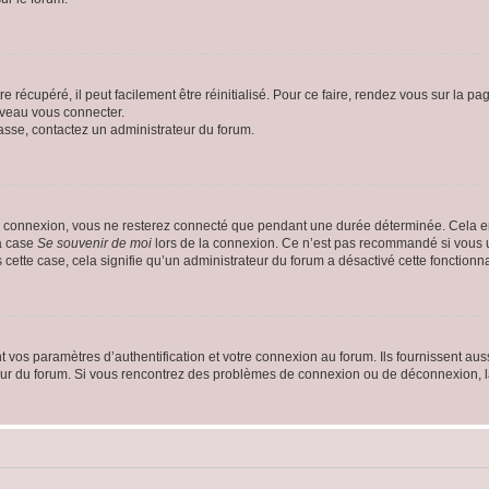
 récupéré, il peut facilement être réinitialisé. Pour ce faire, rendez vous sur la p
uveau vous connecter.
passe, contactez un administrateur du forum.
e connexion, vous ne resterez connecté que pendant une durée déterminée. Cela em
la case
Se souvenir de moi
lors de la connexion. Ce n’est pas recommandé si vous u
s cette case, cela signifie qu’un administrateur du forum a désactivé cette fonctionna
os paramètres d’authentification et votre connexion au forum. Ils fournissent aussi
teur du forum. Si vous rencontrez des problèmes de connexion ou de déconnexion, l