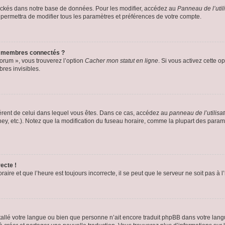
ockés dans notre base de données. Pour les modifier, accédez au
Panneau de l’util
 permettra de modifier tous les paramètres et préférences de votre compte.
s membres connectés ?
forum », vous trouverez l’option
Cacher mon statut en ligne
. Si vous activez cette o
es invisibles.
ifférent de celui dans lequel vous êtes. Dans ce cas, accédez au
panneau de l’utilisa
ney, etc.). Notez que la modification du fuseau horaire, comme la plupart des para
ecte !
aire et que l’heure est toujours incorrecte, il se peut que le serveur ne soit pas à
installé votre langue ou bien que personne n’ait encore traduit phpBB dans votre l