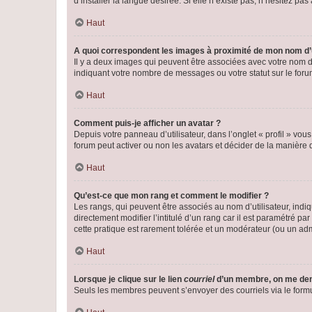
d’installer la langue désirée. Si elle n’existe pas, n’hésitez pa
Haut
A quoi correspondent les images à proximité de mon nom d’u
Il y a deux images qui peuvent être associées avec votre nom d’
indiquant votre nombre de messages ou votre statut sur le fo
Haut
Comment puis-je afficher un avatar ?
Depuis votre panneau d’utilisateur, dans l’onglet « profil » vou
forum peut activer ou non les avatars et décider de la manière d
Haut
Qu’est-ce que mon rang et comment le modifier ?
Les rangs, qui peuvent être associés au nom d’utilisateur, ind
directement modifier l’intitulé d’un rang car il est paramétré p
cette pratique est rarement tolérée et un modérateur (ou un ad
Haut
Lorsque je clique sur le lien
courriel
d’un membre, on me de
Seuls les membres peuvent s’envoyer des courriels via le formulai