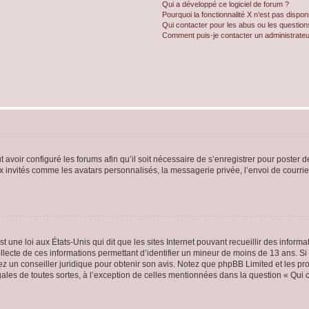
Qui a développé ce logiciel de forum ?
Pourquoi la fonctionnalité X n’est pas dispon
Qui contacter pour les abus ou les questio
Comment puis-je contacter un administrateu
t avoir configuré les forums afin qu’il soit nécessaire de s’enregistrer pour poster
x invités comme les avatars personnalisés, la messagerie privée, l’envoi de courri
t une loi aux États-Unis qui dit que les sites Internet pouvant recueillir des infor
ollecte de ces informations permettant d’identifier un mineur de moins de 13 ans. S
tez un conseiller juridique pour obtenir son avis. Notez que phpBB Limited et les pr
gales de toutes sortes, à l’exception de celles mentionnées dans la question « Qui