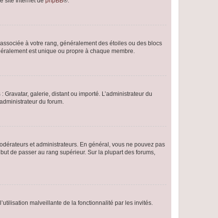
e site Internet de
phpBB
®.
e associée à votre rang, généralement des étoiles ou des blocs
généralement est unique ou propre à chaque membre.
: Gravatar, galerie, distant ou importé. L’administrateur du
 administrateur du forum.
modérateurs et administrateurs. En général, vous ne pouvez pas
l but de passer au rang supérieur. Sur la plupart des forums,
tilisation malveillante de la fonctionnalité par les invités.