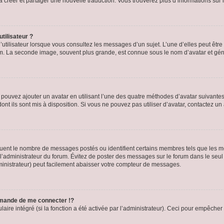
s à créer et partager une nouvelle traduction. Vous trouverez plus d’informations sur l
tilisateur ?
utilisateur lorsque vous consultez les messages d’un sujet. L’une d’elles peut êtr
rum. La seconde image, souvent plus grande, est connue sous le nom d’avatar et 
s pouvez ajouter un avatar en utilisant l’une des quatre méthodes d’avatar suivantes 
ont ils sont mis à disposition. Si vous ne pouvez pas utiliser d’avatar, contactez un
iquent le nombre de messages postés ou identifient certains membres tels que les 
ar l’administrateur du forum. Évitez de poster des messages sur le forum dans le seu
ministrateur) peut facilement abaisser votre compteur de messages.
mande de me connecter !?
re intégré (si la fonction a été activée par l’administrateur). Ceci pour empêcher l’u