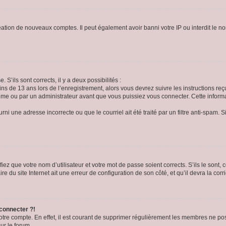
réation de nouveaux comptes. Il peut également avoir banni votre IP ou interdit le no
 S’ils sont corrects, il y a deux possibilités :
ins de 13 ans lors de l’enregistrement, alors vous devrez suivre les instructions r
me ou par un administrateur avant que vous puissiez vous connecter. Cette informat
rni une adresse incorrecte ou que le courriel ait été traité par un filtre anti-spam. S
iez que votre nom d’utilisateur et votre mot de passe soient corrects. S’ils le sont,
e du site Internet ait une erreur de configuration de son côté, et qu’il devra la corri
 connecter ?!
votre compte. En effet, il est courant de supprimer régulièrement les membres ne pos
ur le forum.