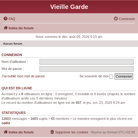
Vieille Garde
FAQ
Connexion
Index du forum
Nous sommes le dim. août 09, 2026 9:23 am
Aucun forum.
CONNEXION
Nom d’utilisateur :
Mot de passe :
J’ai oublié mon mot de passe
Se souvenir de moi
QUI EST EN LIGNE
Au total il y a
8
utilisateurs en ligne : 0 enregistré, 0 invisible et 8 invités (d’après le nombre
d’utilisateurs actifs ces 5 dernières minutes)
Le record du nombre d’utilisateurs en ligne est de
657
, le jeu. oct. 23, 2025 9:29 am
STATISTIQUES
12603
messages •
1603
sujets •
43
membres • Le membre enregistré le plus récent est
cadix
.
Index du forum
Supprimer les cookies
Heures au format
UTC+02:00