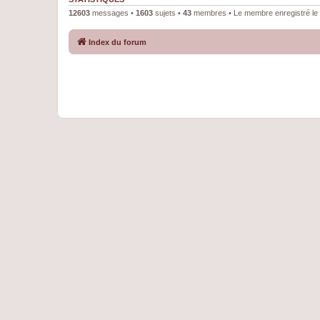
12603
messages •
1603
sujets •
43
membres • Le membre enregistré le 
Index du forum