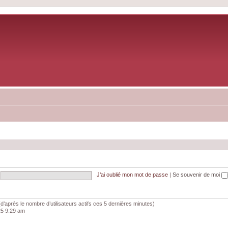
J’ai oublié mon mot de passe
|
Se souvenir de moi
és (d’après le nombre d’utilisateurs actifs ces 5 dernières minutes)
025 9:29 am