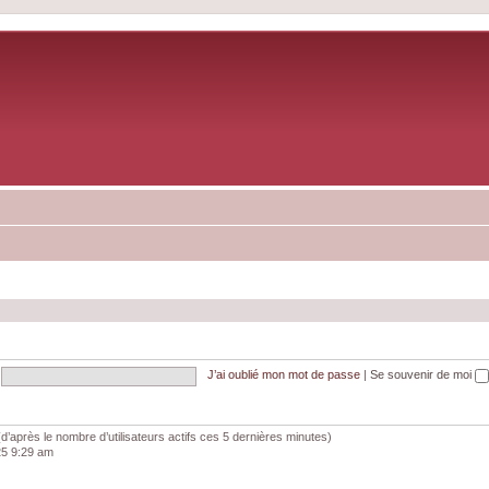
J’ai oublié mon mot de passe
|
Se souvenir de moi
és (d’après le nombre d’utilisateurs actifs ces 5 dernières minutes)
025 9:29 am