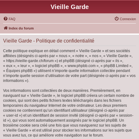
Vieille Garde
FAQ
Connexion
Index du forum
Vieille Garde - Politique de confidentialité
Cette politique explique en détail comment « Vieille Garde » et ses sociétés
affiliées (désignés ci-après par « nous », « notre », « nos », « Vieille Garde »,
« https://vieille-garde.ch/forum ») et phpBB (désigné ci-après par « ils »,
« eux », « leur », « logiciel phpBB », « www.phpbb.com », « phpBB Limited »,
« Équipes phpBB ») utilisent n’importe quelle information collectée pendant
n’importe quelle session d’utilisation de votre part (désignée ci-après par « vos
informations »).
Vos informations sont collectées de deux manières. Premièrement, en
naviguant sur « Vieille Garde », le logiciel phpBB créera un certain nombre de
cookies, qui sont des petits fichiers textes téléchargés dans les fichiers
temporaires du navigateur Internet de votre ordinateur. Les deux premiers
cookies ne contiennent qu’un identifiant utilisateur (désigné ci-après par
« user-id ») et un identifiant de session invité (désigné ci-après par « session-
id »), qui vous sont automatiquement assignés par le logiciel phpBB. Un
troisième cookie sera créé une fois que vous naviguerez sur les sujets de
« Vieille Garde » et est utilisé pour stocker les informations sur les sujets que
vous avez lus, ce qui améliore votre navigation sur le forum.