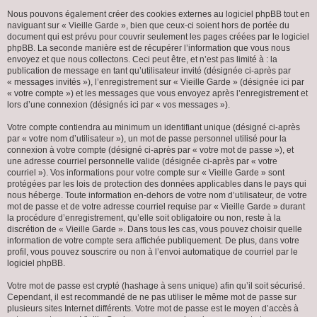
Nous pouvons également créer des cookies externes au logiciel phpBB tout en
naviguant sur « Vieille Garde », bien que ceux-ci soient hors de portée du
document qui est prévu pour couvrir seulement les pages créées par le logiciel
phpBB. La seconde manière est de récupérer l’information que vous nous
envoyez et que nous collectons. Ceci peut être, et n’est pas limité à : la
publication de message en tant qu’utilisateur invité (désignée ci-après par
« messages invités »), l’enregistrement sur « Vieille Garde » (désignée ici par
« votre compte ») et les messages que vous envoyez après l’enregistrement et
lors d’une connexion (désignés ici par « vos messages »).
Votre compte contiendra au minimum un identifiant unique (désigné ci-après
par « votre nom d’utilisateur »), un mot de passe personnel utilisé pour la
connexion à votre compte (désigné ci-après par « votre mot de passe »), et
une adresse courriel personnelle valide (désignée ci-après par « votre
courriel »). Vos informations pour votre compte sur « Vieille Garde » sont
protégées par les lois de protection des données applicables dans le pays qui
nous héberge. Toute information en-dehors de votre nom d’utilisateur, de votre
mot de passe et de votre adresse courriel requise par « Vieille Garde » durant
la procédure d’enregistrement, qu’elle soit obligatoire ou non, reste à la
discrétion de « Vieille Garde ». Dans tous les cas, vous pouvez choisir quelle
information de votre compte sera affichée publiquement. De plus, dans votre
profil, vous pouvez souscrire ou non à l’envoi automatique de courriel par le
logiciel phpBB.
Votre mot de passe est crypté (hashage à sens unique) afin qu’il soit sécurisé.
Cependant, il est recommandé de ne pas utiliser le même mot de passe sur
plusieurs sites Internet différents. Votre mot de passe est le moyen d’accès à