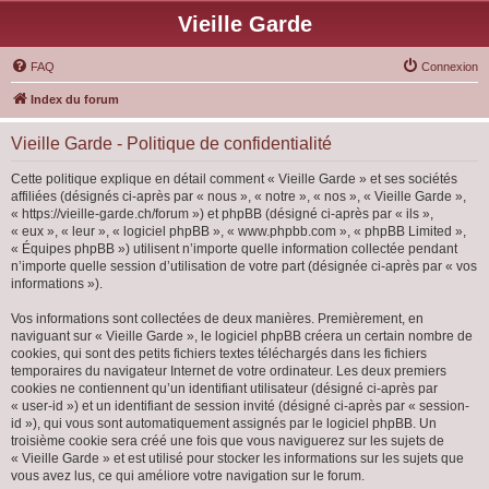
Vieille Garde
FAQ
Connexion
Index du forum
Vieille Garde - Politique de confidentialité
Cette politique explique en détail comment « Vieille Garde » et ses sociétés
affiliées (désignés ci-après par « nous », « notre », « nos », « Vieille Garde »,
« https://vieille-garde.ch/forum ») et phpBB (désigné ci-après par « ils »,
« eux », « leur », « logiciel phpBB », « www.phpbb.com », « phpBB Limited »,
« Équipes phpBB ») utilisent n’importe quelle information collectée pendant
n’importe quelle session d’utilisation de votre part (désignée ci-après par « vos
informations »).
Vos informations sont collectées de deux manières. Premièrement, en
naviguant sur « Vieille Garde », le logiciel phpBB créera un certain nombre de
cookies, qui sont des petits fichiers textes téléchargés dans les fichiers
temporaires du navigateur Internet de votre ordinateur. Les deux premiers
cookies ne contiennent qu’un identifiant utilisateur (désigné ci-après par
« user-id ») et un identifiant de session invité (désigné ci-après par « session-
id »), qui vous sont automatiquement assignés par le logiciel phpBB. Un
troisième cookie sera créé une fois que vous naviguerez sur les sujets de
« Vieille Garde » et est utilisé pour stocker les informations sur les sujets que
vous avez lus, ce qui améliore votre navigation sur le forum.