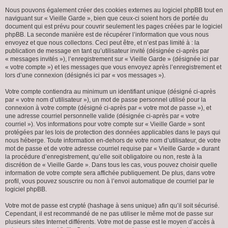
Nous pouvons également créer des cookies externes au logiciel phpBB tout en
naviguant sur « Vieille Garde », bien que ceux-ci soient hors de portée du
document qui est prévu pour couvrir seulement les pages créées par le logiciel
phpBB. La seconde manière est de récupérer l’information que vous nous
envoyez et que nous collectons. Ceci peut être, et n’est pas limité à : la
publication de message en tant qu’utilisateur invité (désignée ci-après par
« messages invités »), l’enregistrement sur « Vieille Garde » (désignée ici par
« votre compte ») et les messages que vous envoyez après l’enregistrement et
lors d’une connexion (désignés ici par « vos messages »).
Votre compte contiendra au minimum un identifiant unique (désigné ci-après
par « votre nom d’utilisateur »), un mot de passe personnel utilisé pour la
connexion à votre compte (désigné ci-après par « votre mot de passe »), et
une adresse courriel personnelle valide (désignée ci-après par « votre
courriel »). Vos informations pour votre compte sur « Vieille Garde » sont
protégées par les lois de protection des données applicables dans le pays qui
nous héberge. Toute information en-dehors de votre nom d’utilisateur, de votre
mot de passe et de votre adresse courriel requise par « Vieille Garde » durant
la procédure d’enregistrement, qu’elle soit obligatoire ou non, reste à la
discrétion de « Vieille Garde ». Dans tous les cas, vous pouvez choisir quelle
information de votre compte sera affichée publiquement. De plus, dans votre
profil, vous pouvez souscrire ou non à l’envoi automatique de courriel par le
logiciel phpBB.
Votre mot de passe est crypté (hashage à sens unique) afin qu’il soit sécurisé.
Cependant, il est recommandé de ne pas utiliser le même mot de passe sur
plusieurs sites Internet différents. Votre mot de passe est le moyen d’accès à