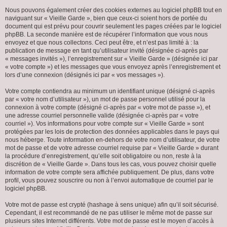
Nous pouvons également créer des cookies externes au logiciel phpBB tout en
naviguant sur « Vieille Garde », bien que ceux-ci soient hors de portée du
document qui est prévu pour couvrir seulement les pages créées par le logiciel
phpBB. La seconde manière est de récupérer l’information que vous nous
envoyez et que nous collectons. Ceci peut être, et n’est pas limité à : la
publication de message en tant qu’utilisateur invité (désignée ci-après par
« messages invités »), l’enregistrement sur « Vieille Garde » (désignée ici par
« votre compte ») et les messages que vous envoyez après l’enregistrement et
lors d’une connexion (désignés ici par « vos messages »).
Votre compte contiendra au minimum un identifiant unique (désigné ci-après
par « votre nom d’utilisateur »), un mot de passe personnel utilisé pour la
connexion à votre compte (désigné ci-après par « votre mot de passe »), et
une adresse courriel personnelle valide (désignée ci-après par « votre
courriel »). Vos informations pour votre compte sur « Vieille Garde » sont
protégées par les lois de protection des données applicables dans le pays qui
nous héberge. Toute information en-dehors de votre nom d’utilisateur, de votre
mot de passe et de votre adresse courriel requise par « Vieille Garde » durant
la procédure d’enregistrement, qu’elle soit obligatoire ou non, reste à la
discrétion de « Vieille Garde ». Dans tous les cas, vous pouvez choisir quelle
information de votre compte sera affichée publiquement. De plus, dans votre
profil, vous pouvez souscrire ou non à l’envoi automatique de courriel par le
logiciel phpBB.
Votre mot de passe est crypté (hashage à sens unique) afin qu’il soit sécurisé.
Cependant, il est recommandé de ne pas utiliser le même mot de passe sur
plusieurs sites Internet différents. Votre mot de passe est le moyen d’accès à