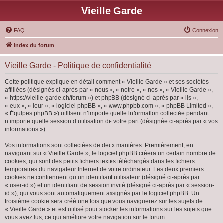
Vieille Garde
FAQ
Connexion
Index du forum
Vieille Garde - Politique de confidentialité
Cette politique explique en détail comment « Vieille Garde » et ses sociétés
affiliées (désignés ci-après par « nous », « notre », « nos », « Vieille Garde »,
« https://vieille-garde.ch/forum ») et phpBB (désigné ci-après par « ils »,
« eux », « leur », « logiciel phpBB », « www.phpbb.com », « phpBB Limited »,
« Équipes phpBB ») utilisent n’importe quelle information collectée pendant
n’importe quelle session d’utilisation de votre part (désignée ci-après par « vos
informations »).
Vos informations sont collectées de deux manières. Premièrement, en
naviguant sur « Vieille Garde », le logiciel phpBB créera un certain nombre de
cookies, qui sont des petits fichiers textes téléchargés dans les fichiers
temporaires du navigateur Internet de votre ordinateur. Les deux premiers
cookies ne contiennent qu’un identifiant utilisateur (désigné ci-après par
« user-id ») et un identifiant de session invité (désigné ci-après par « session-
id »), qui vous sont automatiquement assignés par le logiciel phpBB. Un
troisième cookie sera créé une fois que vous naviguerez sur les sujets de
« Vieille Garde » et est utilisé pour stocker les informations sur les sujets que
vous avez lus, ce qui améliore votre navigation sur le forum.