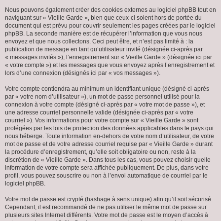
Nous pouvons également créer des cookies externes au logiciel phpBB tout en
naviguant sur « Vieille Garde », bien que ceux-ci soient hors de portée du
document qui est prévu pour couvrir seulement les pages créées par le logiciel
phpBB. La seconde manière est de récupérer l’information que vous nous
envoyez et que nous collectons. Ceci peut être, et n’est pas limité à : la
publication de message en tant qu’utilisateur invité (désignée ci-après par
« messages invités »), l’enregistrement sur « Vieille Garde » (désignée ici par
« votre compte ») et les messages que vous envoyez après l’enregistrement et
lors d’une connexion (désignés ici par « vos messages »).
Votre compte contiendra au minimum un identifiant unique (désigné ci-après
par « votre nom d’utilisateur »), un mot de passe personnel utilisé pour la
connexion à votre compte (désigné ci-après par « votre mot de passe »), et
une adresse courriel personnelle valide (désignée ci-après par « votre
courriel »). Vos informations pour votre compte sur « Vieille Garde » sont
protégées par les lois de protection des données applicables dans le pays qui
nous héberge. Toute information en-dehors de votre nom d’utilisateur, de votre
mot de passe et de votre adresse courriel requise par « Vieille Garde » durant
la procédure d’enregistrement, qu’elle soit obligatoire ou non, reste à la
discrétion de « Vieille Garde ». Dans tous les cas, vous pouvez choisir quelle
information de votre compte sera affichée publiquement. De plus, dans votre
profil, vous pouvez souscrire ou non à l’envoi automatique de courriel par le
logiciel phpBB.
Votre mot de passe est crypté (hashage à sens unique) afin qu’il soit sécurisé.
Cependant, il est recommandé de ne pas utiliser le même mot de passe sur
plusieurs sites Internet différents. Votre mot de passe est le moyen d’accès à