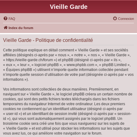
Vieille Garde
FAQ
Connexion
Index du forum
Vieille Garde - Politique de confidentialité
Cette politique explique en détail comment « Vieille Garde » et ses sociétés
affiliées (désignés ci-après par « nous », « notre », « nos », « Vieille Garde »,
« https://vieille-garde.ch/forum ») et phpBB (désigné ci-après par « ils »,
« eux », « leur », « logiciel phpBB », « www.phpbb.com », « phpBB Limited »,
« Équipes phpBB ») utilisent n’importe quelle information collectée pendant
n’importe quelle session d’utilisation de votre part (désignée ci-après par « vos
informations »).
Vos informations sont collectées de deux manières. Premièrement, en
naviguant sur « Vieille Garde », le logiciel phpBB créera un certain nombre de
cookies, qui sont des petits fichiers textes téléchargés dans les fichiers
temporaires du navigateur Internet de votre ordinateur. Les deux premiers
cookies ne contiennent qu’un identifiant utilisateur (désigné ci-après par
« user-id ») et un identifiant de session invité (désigné ci-après par « session-
id »), qui vous sont automatiquement assignés par le logiciel phpBB. Un
troisième cookie sera créé une fois que vous naviguerez sur les sujets de
« Vieille Garde » et est utilisé pour stocker les informations sur les sujets que
vous avez lus, ce qui améliore votre navigation sur le forum.