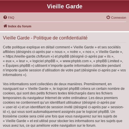
Vieille Garde
FAQ
Connexion
Index du forum
Vieille Garde - Politique de confidentialité
Cette politique explique en détail comment « Vieille Garde » et ses sociétés
affiliées (désignés ci-après par « nous », « notre », « nos », « Vieille Garde »,
« https://vieille-garde.ch/forum ») et phpBB (désigné ci-après par « ils »,
« eux », « leur », « logiciel phpBB », « www.phpbb.com », « phpBB Limited »,
« Équipes phpBB ») utilisent n’importe quelle information collectée pendant
n’importe quelle session d’utilisation de votre part (désignée ci-après par « vos
informations »).
Vos informations sont collectées de deux manières. Premièrement, en
naviguant sur « Vieille Garde », le logiciel phpBB créera un certain nombre de
cookies, qui sont des petits fichiers textes téléchargés dans les fichiers
temporaires du navigateur Internet de votre ordinateur. Les deux premiers
cookies ne contiennent qu’un identifiant utilisateur (désigné ci-après par
« user-id ») et un identifiant de session invité (désigné ci-après par « session-
id »), qui vous sont automatiquement assignés par le logiciel phpBB. Un
troisième cookie sera créé une fois que vous naviguerez sur les sujets de
« Vieille Garde » et est utilisé pour stocker les informations sur les sujets que
vous avez lus, ce qui améliore votre navigation sur le forum.