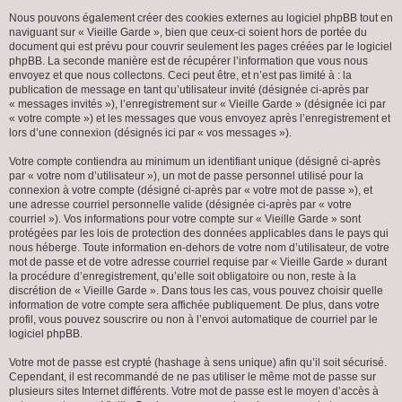
Nous pouvons également créer des cookies externes au logiciel phpBB tout en
naviguant sur « Vieille Garde », bien que ceux-ci soient hors de portée du
document qui est prévu pour couvrir seulement les pages créées par le logiciel
phpBB. La seconde manière est de récupérer l’information que vous nous
envoyez et que nous collectons. Ceci peut être, et n’est pas limité à : la
publication de message en tant qu’utilisateur invité (désignée ci-après par
« messages invités »), l’enregistrement sur « Vieille Garde » (désignée ici par
« votre compte ») et les messages que vous envoyez après l’enregistrement et
lors d’une connexion (désignés ici par « vos messages »).
Votre compte contiendra au minimum un identifiant unique (désigné ci-après
par « votre nom d’utilisateur »), un mot de passe personnel utilisé pour la
connexion à votre compte (désigné ci-après par « votre mot de passe »), et
une adresse courriel personnelle valide (désignée ci-après par « votre
courriel »). Vos informations pour votre compte sur « Vieille Garde » sont
protégées par les lois de protection des données applicables dans le pays qui
nous héberge. Toute information en-dehors de votre nom d’utilisateur, de votre
mot de passe et de votre adresse courriel requise par « Vieille Garde » durant
la procédure d’enregistrement, qu’elle soit obligatoire ou non, reste à la
discrétion de « Vieille Garde ». Dans tous les cas, vous pouvez choisir quelle
information de votre compte sera affichée publiquement. De plus, dans votre
profil, vous pouvez souscrire ou non à l’envoi automatique de courriel par le
logiciel phpBB.
Votre mot de passe est crypté (hashage à sens unique) afin qu’il soit sécurisé.
Cependant, il est recommandé de ne pas utiliser le même mot de passe sur
plusieurs sites Internet différents. Votre mot de passe est le moyen d’accès à