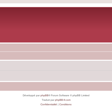
Développé par
phpBB
® Forum Software © phpBB Limited
Traduit par
phpBB-fr.com
Confidentialité
|
Conditions