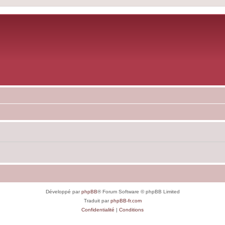
Développé par
phpBB
® Forum Software © phpBB Limited
Traduit par
phpBB-fr.com
Confidentialité
|
Conditions