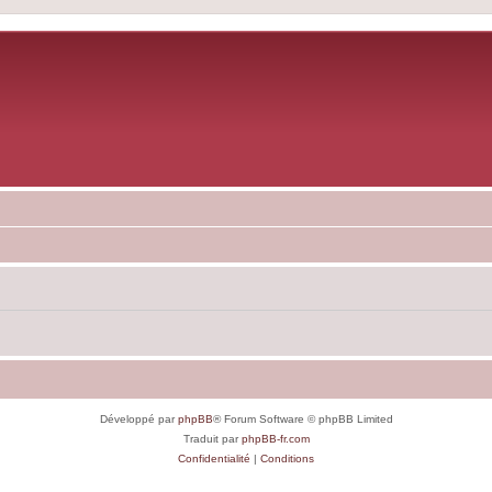
Développé par
phpBB
® Forum Software © phpBB Limited
Traduit par
phpBB-fr.com
Confidentialité
|
Conditions