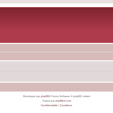
Développé par
phpBB
® Forum Software © phpBB Limited
Traduit par
phpBB-fr.com
Confidentialité
|
Conditions