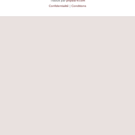
Traduit par
phpBB-fr.com
Confidentialité
|
Conditions