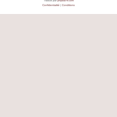
Traduit par
phpBB-fr.com
Confidentialité
|
Conditions