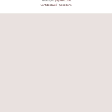
Traduit par
phpBB-fr.com
Confidentialité
|
Conditions