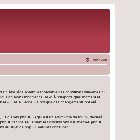
Connexion
eptez d’être légalement responsable des conditions suivantes. Si
 Nous pouvons modifier celles-ci à n’importe quel moment et
iliser « Vieille Garde » alors que des changements ont été
 « Équipes phpBB ») qui est un script libre de forum, déclaré
l phpBB facilite seulement les discussions sur Internet. phpBB
 au sujet de phpBB, veuillez consulter :