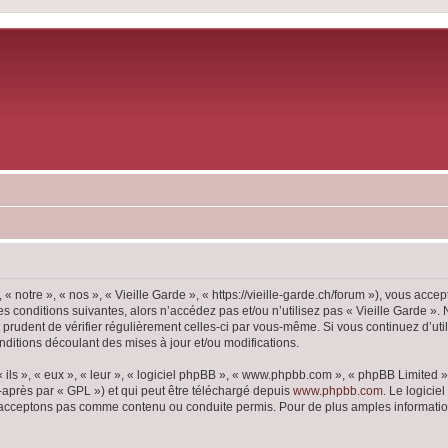
« notre », « nos », « Vieille Garde », « https://vieille-garde.ch/forum »), vous acc
s conditions suivantes, alors n’accédez pas et/ou n’utilisez pas « Vieille Garde ».
t prudent de vérifier régulièrement celles-ci par vous-même. Si vous continuez d’ut
ditions découlant des mises à jour et/ou modifications.
ls », « eux », « leur », « logiciel phpBB », « www.phpbb.com », « phpBB Limited »,
-après par « GPL ») et qui peut être téléchargé depuis
www.phpbb.com
. Le logicie
acceptons pas comme contenu ou conduite permis. Pour de plus amples informations