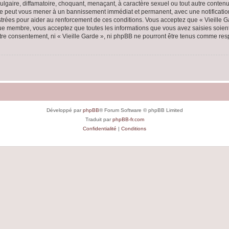
lgaire, diffamatoire, choquant, menaçant, à caractère sexuel ou tout autre contenu 
aire peut vous mener à un bannissement immédiat et permanent, avec une notification
rées pour aider au renforcement de ces conditions. Vous acceptez que « Vieille Ga
que membre, vous acceptez que toutes les informations que vous avez saisies soie
votre consentement, ni « Vieille Garde », ni phpBB ne pourront être tenus comme res
Développé par
phpBB
® Forum Software © phpBB Limited
Traduit par
phpBB-fr.com
Confidentialité
|
Conditions