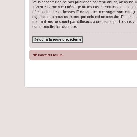
Vous acceptez de ne pas publier de contenu abusif, obscène, vu
« Vieille Garde » est hébergé ou les lois internationales. Le f
nécessaire. Les adresses IP de tous les messages sont enregist
sujet lorsque nous estimons que cela est nécessaire. En tant 
informations ne soient pas diffusées à une tierce partie sans 
compromettre les données.
Retour à la page précédente
Index du forum