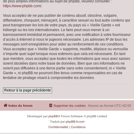
de plus amples informations au sujet de phpBB, veuillez consulter :
https://www.phpbb.com/
.
Vous acceptez de ne pas publier de contenu abusif, obscène, vulgaire,
diffamatoire, choquant, menaçant, à caractère sexuel ou tout autre contenu qui
peut transgresser les lois de votre pays, du pays où « Vieille Garde » est
hébergé ou les lois internationales. Le faire peut vous mener à un
bannissement immédiat et permanent, avec une notification à votre fournisseur
d’accès à Internet si nous le jugeons nécessaire. Les adresses IP de tous les
messages sont enregistrées pour aider au renforcement de ces conditions.
Vous acceptez que « Vieille Garde » supprime, modifie, déplace ou verrouille
n’importe quel sujet lorsque nous estimons que cela est nécessaire. En tant
que membre, vous acceptez que toutes les informations que vous avez saisies
soient stockées dans notre base de données. Bien que ces informations ne
soient pas diffusées à une tierce partie sans votre consentement, ni « Vieille
Garde », ni phpBB ne pourront être tenus comme responsables en cas de
tentative de piratage visant à compromettre les données.
Retour à la page précédente
Index du forum
Supprimer les cookies
Heures au format
UTC+02:00
Développé par
phpBB
® Forum Software © phpBB Limited
Traduit par
phpBB-fr.com
Confidentialité
|
Conditions