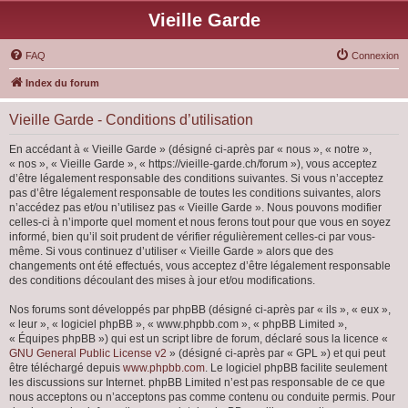
Vieille Garde
FAQ
Connexion
Index du forum
Vieille Garde - Conditions d’utilisation
En accédant à « Vieille Garde » (désigné ci-après par « nous », « notre »,
« nos », « Vieille Garde », « https://vieille-garde.ch/forum »), vous acceptez
d’être légalement responsable des conditions suivantes. Si vous n’acceptez
pas d’être légalement responsable de toutes les conditions suivantes, alors
n’accédez pas et/ou n’utilisez pas « Vieille Garde ». Nous pouvons modifier
celles-ci à n’importe quel moment et nous ferons tout pour que vous en soyez
informé, bien qu’il soit prudent de vérifier régulièrement celles-ci par vous-
même. Si vous continuez d’utiliser « Vieille Garde » alors que des
changements ont été effectués, vous acceptez d’être légalement responsable
des conditions découlant des mises à jour et/ou modifications.
Nos forums sont développés par phpBB (désigné ci-après par « ils », « eux »,
« leur », « logiciel phpBB », « www.phpbb.com », « phpBB Limited »,
« Équipes phpBB ») qui est un script libre de forum, déclaré sous la licence «
GNU General Public License v2
» (désigné ci-après par « GPL ») et qui peut
être téléchargé depuis
www.phpbb.com
. Le logiciel phpBB facilite seulement
les discussions sur Internet. phpBB Limited n’est pas responsable de ce que
nous acceptons ou n’acceptons pas comme contenu ou conduite permis. Pour