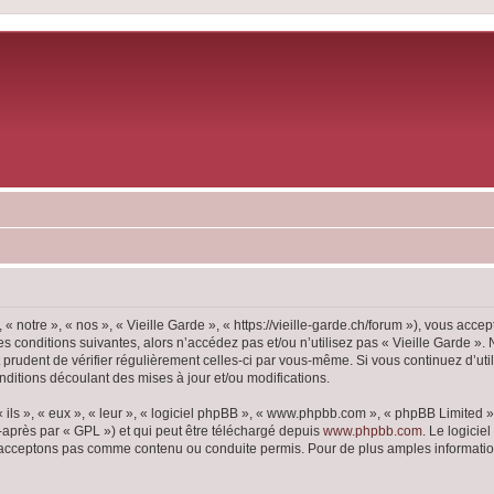
« notre », « nos », « Vieille Garde », « https://vieille-garde.ch/forum »), vous acc
s conditions suivantes, alors n’accédez pas et/ou n’utilisez pas « Vieille Garde ».
t prudent de vérifier régulièrement celles-ci par vous-même. Si vous continuez d’ut
ditions découlant des mises à jour et/ou modifications.
ls », « eux », « leur », « logiciel phpBB », « www.phpbb.com », « phpBB Limited »,
-après par « GPL ») et qui peut être téléchargé depuis
www.phpbb.com
. Le logicie
acceptons pas comme contenu ou conduite permis. Pour de plus amples informations