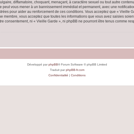
lgaire, diffamatoire, choquant, menaçant, à caractère sexuel ou tout autre contenu 
aire peut vous mener à un bannissement immédiat et permanent, avec une notification
rées pour aider au renforcement de ces conditions. Vous acceptez que « Vieille Ga
que membre, vous acceptez que toutes les informations que vous avez saisies soie
votre consentement, ni « Vieille Garde », ni phpBB ne pourront être tenus comme res
Développé par
phpBB
® Forum Software © phpBB Limited
Traduit par
phpBB-fr.com
Confidentialité
|
Conditions