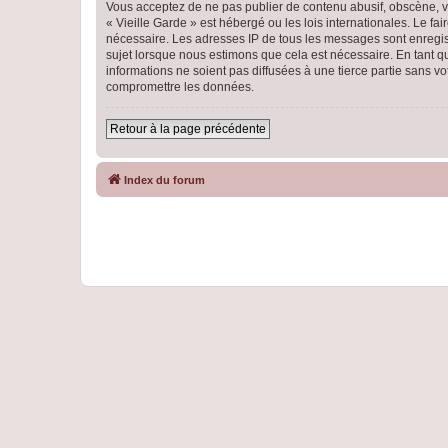
Vous acceptez de ne pas publier de contenu abusif, obscène, vu
« Vieille Garde » est hébergé ou les lois internationales. Le f
nécessaire. Les adresses IP de tous les messages sont enregist
sujet lorsque nous estimons que cela est nécessaire. En tant 
informations ne soient pas diffusées à une tierce partie sans 
compromettre les données.
Retour à la page précédente
Index du forum