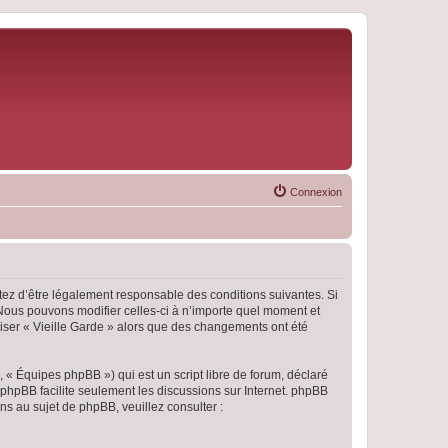
Connexion
eptez d’être légalement responsable des conditions suivantes. Si
 Nous pouvons modifier celles-ci à n’importe quel moment et
iliser « Vieille Garde » alors que des changements ont été
 « Équipes phpBB ») qui est un script libre de forum, déclaré
l phpBB facilite seulement les discussions sur Internet. phpBB
 au sujet de phpBB, veuillez consulter :