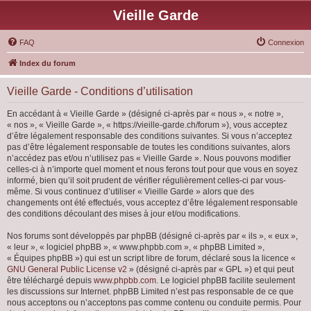
Vieille Garde
FAQ
Connexion
Index du forum
Vieille Garde - Conditions d’utilisation
En accédant à « Vieille Garde » (désigné ci-après par « nous », « notre »,
« nos », « Vieille Garde », « https://vieille-garde.ch/forum »), vous acceptez
d’être légalement responsable des conditions suivantes. Si vous n’acceptez
pas d’être légalement responsable de toutes les conditions suivantes, alors
n’accédez pas et/ou n’utilisez pas « Vieille Garde ». Nous pouvons modifier
celles-ci à n’importe quel moment et nous ferons tout pour que vous en soyez
informé, bien qu’il soit prudent de vérifier régulièrement celles-ci par vous-
même. Si vous continuez d’utiliser « Vieille Garde » alors que des
changements ont été effectués, vous acceptez d’être légalement responsable
des conditions découlant des mises à jour et/ou modifications.
Nos forums sont développés par phpBB (désigné ci-après par « ils », « eux »,
« leur », « logiciel phpBB », « www.phpbb.com », « phpBB Limited »,
« Équipes phpBB ») qui est un script libre de forum, déclaré sous la licence «
GNU General Public License v2
» (désigné ci-après par « GPL ») et qui peut
être téléchargé depuis
www.phpbb.com
. Le logiciel phpBB facilite seulement
les discussions sur Internet. phpBB Limited n’est pas responsable de ce que
nous acceptons ou n’acceptons pas comme contenu ou conduite permis. Pour