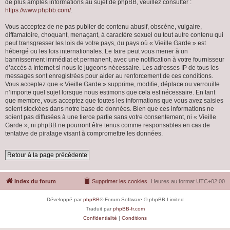
de plus amples informations au sujet de phpBB, veuillez consulter :
https://www.phpbb.com/
.
Vous acceptez de ne pas publier de contenu abusif, obscène, vulgaire,
diffamatoire, choquant, menaçant, à caractère sexuel ou tout autre contenu qui
peut transgresser les lois de votre pays, du pays où « Vieille Garde » est
hébergé ou les lois internationales. Le faire peut vous mener à un
bannissement immédiat et permanent, avec une notification à votre fournisseur
d’accès à Internet si nous le jugeons nécessaire. Les adresses IP de tous les
messages sont enregistrées pour aider au renforcement de ces conditions.
Vous acceptez que « Vieille Garde » supprime, modifie, déplace ou verrouille
n’importe quel sujet lorsque nous estimons que cela est nécessaire. En tant
que membre, vous acceptez que toutes les informations que vous avez saisies
soient stockées dans notre base de données. Bien que ces informations ne
soient pas diffusées à une tierce partie sans votre consentement, ni « Vieille
Garde », ni phpBB ne pourront être tenus comme responsables en cas de
tentative de piratage visant à compromettre les données.
Retour à la page précédente
Index du forum
Supprimer les cookies
Heures au format
UTC+02:00
Développé par
phpBB
® Forum Software © phpBB Limited
Traduit par
phpBB-fr.com
Confidentialité
|
Conditions