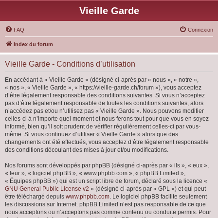
Vieille Garde
FAQ
Connexion
Index du forum
Vieille Garde - Conditions d’utilisation
En accédant à « Vieille Garde » (désigné ci-après par « nous », « notre »,
« nos », « Vieille Garde », « https://vieille-garde.ch/forum »), vous acceptez
d’être légalement responsable des conditions suivantes. Si vous n’acceptez
pas d’être légalement responsable de toutes les conditions suivantes, alors
n’accédez pas et/ou n’utilisez pas « Vieille Garde ». Nous pouvons modifier
celles-ci à n’importe quel moment et nous ferons tout pour que vous en soyez
informé, bien qu’il soit prudent de vérifier régulièrement celles-ci par vous-
même. Si vous continuez d’utiliser « Vieille Garde » alors que des
changements ont été effectués, vous acceptez d’être légalement responsable
des conditions découlant des mises à jour et/ou modifications.
Nos forums sont développés par phpBB (désigné ci-après par « ils », « eux »,
« leur », « logiciel phpBB », « www.phpbb.com », « phpBB Limited »,
« Équipes phpBB ») qui est un script libre de forum, déclaré sous la licence «
GNU General Public License v2
» (désigné ci-après par « GPL ») et qui peut
être téléchargé depuis
www.phpbb.com
. Le logiciel phpBB facilite seulement
les discussions sur Internet. phpBB Limited n’est pas responsable de ce que
nous acceptons ou n’acceptons pas comme contenu ou conduite permis. Pour