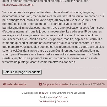
de plus amples informations au sujet de phpBB, veuillez consulter :
https://www.phpbb.com/
.
Vous acceptez de ne pas publier de contenu abusif, obscène, vulgaire,
diffamatoire, choquant, menaçant, à caractère sexuel ou tout autre contenu qui
peut transgresser les lois de votre pays, du pays où « Vieille Garde » est
hébergé ou les lois internationales. Le faire peut vous mener à un
bannissement immédiat et permanent, avec une notification à votre fournisseur
d’accès à Internet si nous le jugeons nécessaire. Les adresses IP de tous les
messages sont enregistrées pour aider au renforcement de ces conditions.
Vous acceptez que « Vieille Garde » supprime, modifie, déplace ou verrouille
n’importe quel sujet lorsque nous estimons que cela est nécessaire. En tant
que membre, vous acceptez que toutes les informations que vous avez saisies
soient stockées dans notre base de données. Bien que ces informations ne
soient pas diffusées à une tierce partie sans votre consentement, ni « Vieille
Garde », ni phpBB ne pourront être tenus comme responsables en cas de
tentative de piratage visant à compromettre les données.
Retour à la page précédente
Index du forum
Supprimer les cookies
Heures au format
UTC+02:00
Développé par
phpBB
® Forum Software © phpBB Limited
Traduit par
phpBB-fr.com
Confidentialité
|
Conditions