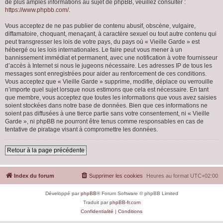
de plus amples informations au sujet de phpBB, veuillez consulter :
https://www.phpbb.com/
.
Vous acceptez de ne pas publier de contenu abusif, obscène, vulgaire,
diffamatoire, choquant, menaçant, à caractère sexuel ou tout autre contenu qui
peut transgresser les lois de votre pays, du pays où « Vieille Garde » est
hébergé ou les lois internationales. Le faire peut vous mener à un
bannissement immédiat et permanent, avec une notification à votre fournisseur
d’accès à Internet si nous le jugeons nécessaire. Les adresses IP de tous les
messages sont enregistrées pour aider au renforcement de ces conditions.
Vous acceptez que « Vieille Garde » supprime, modifie, déplace ou verrouille
n’importe quel sujet lorsque nous estimons que cela est nécessaire. En tant
que membre, vous acceptez que toutes les informations que vous avez saisies
soient stockées dans notre base de données. Bien que ces informations ne
soient pas diffusées à une tierce partie sans votre consentement, ni « Vieille
Garde », ni phpBB ne pourront être tenus comme responsables en cas de
tentative de piratage visant à compromettre les données.
Retour à la page précédente
Index du forum
Supprimer les cookies
Heures au format
UTC+02:00
Développé par
phpBB
® Forum Software © phpBB Limited
Traduit par
phpBB-fr.com
Confidentialité
|
Conditions