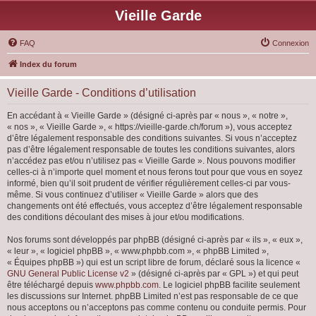
Vieille Garde
FAQ
Connexion
Index du forum
Vieille Garde - Conditions d’utilisation
En accédant à « Vieille Garde » (désigné ci-après par « nous », « notre »,
« nos », « Vieille Garde », « https://vieille-garde.ch/forum »), vous acceptez
d’être légalement responsable des conditions suivantes. Si vous n’acceptez
pas d’être légalement responsable de toutes les conditions suivantes, alors
n’accédez pas et/ou n’utilisez pas « Vieille Garde ». Nous pouvons modifier
celles-ci à n’importe quel moment et nous ferons tout pour que vous en soyez
informé, bien qu’il soit prudent de vérifier régulièrement celles-ci par vous-
même. Si vous continuez d’utiliser « Vieille Garde » alors que des
changements ont été effectués, vous acceptez d’être légalement responsable
des conditions découlant des mises à jour et/ou modifications.
Nos forums sont développés par phpBB (désigné ci-après par « ils », « eux »,
« leur », « logiciel phpBB », « www.phpbb.com », « phpBB Limited »,
« Équipes phpBB ») qui est un script libre de forum, déclaré sous la licence «
GNU General Public License v2
» (désigné ci-après par « GPL ») et qui peut
être téléchargé depuis
www.phpbb.com
. Le logiciel phpBB facilite seulement
les discussions sur Internet. phpBB Limited n’est pas responsable de ce que
nous acceptons ou n’acceptons pas comme contenu ou conduite permis. Pour