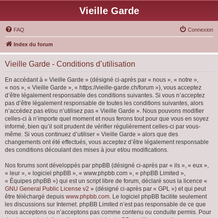
Vieille Garde
FAQ
Connexion
Index du forum
Vieille Garde - Conditions d’utilisation
En accédant à « Vieille Garde » (désigné ci-après par « nous », « notre »,
« nos », « Vieille Garde », « https://vieille-garde.ch/forum »), vous acceptez
d’être légalement responsable des conditions suivantes. Si vous n’acceptez
pas d’être légalement responsable de toutes les conditions suivantes, alors
n’accédez pas et/ou n’utilisez pas « Vieille Garde ». Nous pouvons modifier
celles-ci à n’importe quel moment et nous ferons tout pour que vous en soyez
informé, bien qu’il soit prudent de vérifier régulièrement celles-ci par vous-
même. Si vous continuez d’utiliser « Vieille Garde » alors que des
changements ont été effectués, vous acceptez d’être légalement responsable
des conditions découlant des mises à jour et/ou modifications.
Nos forums sont développés par phpBB (désigné ci-après par « ils », « eux »,
« leur », « logiciel phpBB », « www.phpbb.com », « phpBB Limited »,
« Équipes phpBB ») qui est un script libre de forum, déclaré sous la licence «
GNU General Public License v2
» (désigné ci-après par « GPL ») et qui peut
être téléchargé depuis
www.phpbb.com
. Le logiciel phpBB facilite seulement
les discussions sur Internet. phpBB Limited n’est pas responsable de ce que
nous acceptons ou n’acceptons pas comme contenu ou conduite permis. Pour