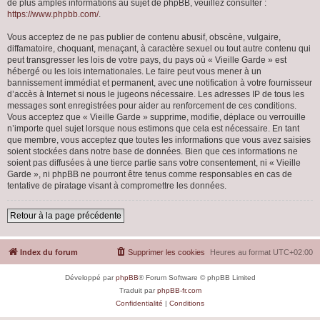
de plus amples informations au sujet de phpBB, veuillez consulter :
https://www.phpbb.com/
.
Vous acceptez de ne pas publier de contenu abusif, obscène, vulgaire,
diffamatoire, choquant, menaçant, à caractère sexuel ou tout autre contenu qui
peut transgresser les lois de votre pays, du pays où « Vieille Garde » est
hébergé ou les lois internationales. Le faire peut vous mener à un
bannissement immédiat et permanent, avec une notification à votre fournisseur
d’accès à Internet si nous le jugeons nécessaire. Les adresses IP de tous les
messages sont enregistrées pour aider au renforcement de ces conditions.
Vous acceptez que « Vieille Garde » supprime, modifie, déplace ou verrouille
n’importe quel sujet lorsque nous estimons que cela est nécessaire. En tant
que membre, vous acceptez que toutes les informations que vous avez saisies
soient stockées dans notre base de données. Bien que ces informations ne
soient pas diffusées à une tierce partie sans votre consentement, ni « Vieille
Garde », ni phpBB ne pourront être tenus comme responsables en cas de
tentative de piratage visant à compromettre les données.
Retour à la page précédente
Index du forum
Supprimer les cookies
Heures au format
UTC+02:00
Développé par
phpBB
® Forum Software © phpBB Limited
Traduit par
phpBB-fr.com
Confidentialité
|
Conditions